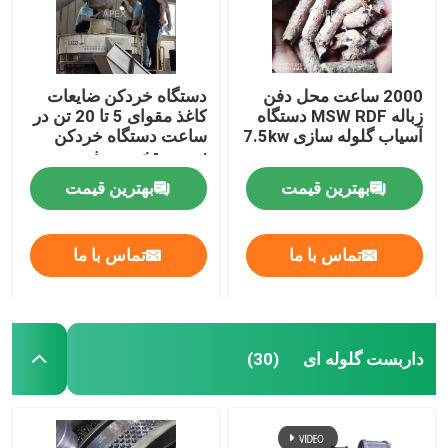
2000 ساعت محل دفن
دستگاه خردکن ضایعات
زباله MSW RDF دستگاه
کاغذ مقوای 5 تا 20 تن در
آسیاب گلوله سازی 7.5kw
ساعت دستگاه خردکن
زیست تخریب پذیر
بهترین قیمت
بهترین قیمت
تماس با ما
تماس با ما
داربست گلوله ای
(30)