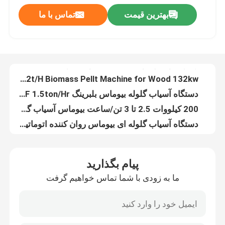
بهترین قیمت
تماس با ما
چمن بیوماس یونجه دستگاه گلوله سازی Rice Husk Pellt Mill NSK Bearing 678
دربارهی ما
EFB Cotton Stalk 2t/H Biomass Pellt Machine for Wood 132kw
دستگاه آسیاب گلوله بیوماس بلبرینگ SKF 1.5ton/Hr دستگاه گلوله چوب صنعتی MZHL508
کارخانه تور
200 کیلووات 2.5 تا 3 تن/ساعت بیوماس آسیاب گلوله‌ای
دستگاه آسیاب گلوله ای بیوماس روان کننده اتوماتیک 3t/H آسیاب گلوله چوب تجاری
2 غلتک 1tph بیوماس دستگاه آسیاب گلوله
کنترل کیفیت
آسیاب گلوله ساز پوسته برنج 1t/H افقی 110 کیلوواتی EFB
دستگاه آسیاب گلوله چوبی 6 میلی متری خوراک حیوانات 6 میلی متری 200 کیلووات با وزن 200 کیلووات
تماس با ما
خط تولید گلوله چوبی 5 تا 6 تن/ساعت 4 میلی‌متر 5 میلی‌متر.
خط تولید گلوله چوبی 6 میلی متری 1.5 تن در ساعت، دستگاه تولید گلوله سوخت بیوماس
اخبار
پیام بگذارید
خط تولید گلوله بیوماس نی 5 تا 6TPH 5 میلی متری برای گلوله زباله کشاورزی
ما به زودی با شما تماس خواهیم گرفت
خط تولید گلوله های چوبی 2 تا سوم
همه موارد
دستگاه گلوله چوب کوچک 0.8 تا 1TPH 4Cr13 حلقه آسیاب گلوله ای
خط تولید 132 کیلووات 2 تن/H وود پلت آسیاب گلوله چوب بیوماس 508 میلی متر
درخواست نقل قول