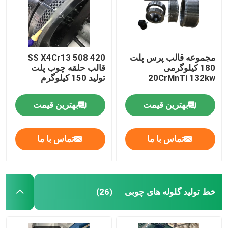
مجموعه قالب پرس پلت
SS X4Cr13 508 420
180 کیلوگرمی
قالب حلقه چوب پلت
20CrMnTi 132kw
تولید 150 کیلوگرم
بهترین قیمت
بهترین قیمت
تماس با ما
تماس با ما
خط تولید گلوله های چوبی
(26)