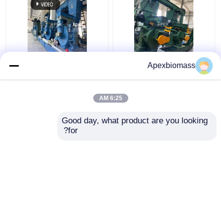
آسیاب گلوله ساقه خط
بدون گرد و غبار سطح بالا
Apexbiomass
تولید گلوله چوبی 8.5
10T / H کارخانه تولید
میلی متری کشاورزی برای
گلوله چوبی با زمین
پنبه آفتابگردان نی
متحرک
6:25 AM
بهترین قیمت
بهترین قیمت
Good day, what product are you looking 
for?
تماس با ما
تماس با ما
بیشتر ببینید
خانه
دربارهی ما
تماس با ما
Desktop Site