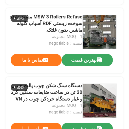
MSW 3 Rollers Refuse مشتق شده
سوخت زیستی RDF آسیاب گلوله
ماشین بدون غلتک.
MOQ：1 مجموعه
قیمت：negotiable
بهترین قیمت
تماس با ما
دستگاه سنگ شکن چوب پالت چوبی
20 تن در ساعت ضایعات سنگین گرد
و غبار دستگاه خردکن چوب در VN
MOQ：1 مجموعه
قیمت：negotiable
بهترین قیمت
تماس با ما