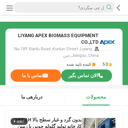
LIYANG APEX BIOMASS EQUIPMENT
CO.,LTD
No.189 Xianlu Road ,Kunlun Street ,Liyang
,Jiangsu ,China,چین
5.0
کننده تایید شده
الان تماس بگیر
تماس با ما
محصولات
دربارهی ما
بدون گرد و غبار سطح بالا 10T / H
کارخانه تولید گلوله چوبی با زمین