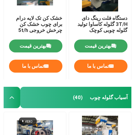
تجهیزات انتقال
دستگاه فلت رینگ دای
خشک کن تک لایه درام
3T/H گلوله کاساوا تولید
برای چوب خشک کن
گلوله چوبی کوچک
چرخش خروجی 5t/h
کارخانه تغذیه حیوانات
بهترین قیمت
بهترین قیمت
پوسته غلتکی ماشین پلت
تماس با ما
تماس با ما
دستگاه آسیاب چکشی
ماشین گلوله چوبی از بیومس
آسیاب گلوله چوب
(40)
مخازن غلات