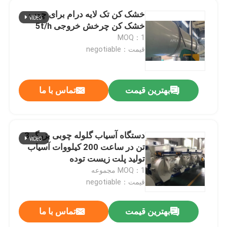
خشک کن تک لایه درام برای چوب
خشک کن چرخش خروجی 5t/h
MOQ：1
قیمت：negotiable
بهترین قیمت
تماس با ما
دستگاه آسیاب گلوله چوبی بزرگ 3
تن در ساعت 200 کیلووات آسیاب
تولید پلت زیست توده
MOQ：1 مجموعه
قیمت：negotiable
بهترین قیمت
تماس با ما