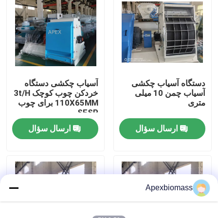
دربارهی ما
کارخانه تور
دستگاه آسیاب چکشی
آسیاب چکشی دستگاه
کنترل کیفیت
آسیاب چمن 10 میلی
خردکن چوب کوچک 3t/H
متری
110X65MM برای چوب
SFSP
تماس با ما
ارسال سؤال
ارسال سؤال
اخبار
همه موارد
Apexbiomass
درخواست نقل قول