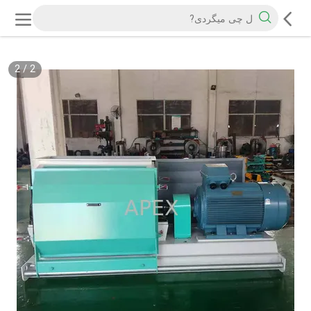
2
/
2