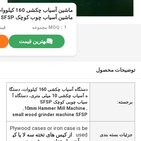
ماشین آسیاب چوب کوچک SFSP.
MOQ：1 مجموعه
قیمت：e
بهترین قیمت
توضیحات محصول
دستگاه آسیاب چکشی 160 کیلووات، دستگا
ه آسیاب چکشی 10 میلی متری، دستگاه آ
برجسته:
سیاب چوبی کوچک SFSP
,
10mm Hammer Mill Machine
,
small wood grinder machine SFSP
Plywood cases or iron case is be
used .
از کیس های تخته سه لا یا کی
جزئیات بسته بندی