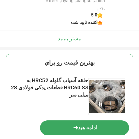
Street ,Liyang ,Jiangsu ,China
,چین
5.0
کننده تایید شده
بیشتر ببینید
بهترين قيمت رو براي
حلقه آسیاب گلوله HRC52 به
HRC60 SS قطعات یدکی فولادی 28
میلی متر
ادامه هید