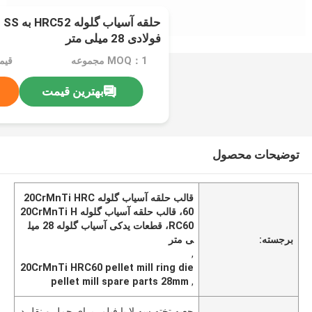
فولادی 28 میلی متر
MOQ：1 مجموعه
قیمت：e
بهترین قیمت
توضیحات محصول
قالب حلقه آسیاب گلوله 20CrMnTi HRC
60، قالب حلقه آسیاب گلوله 20CrMnTi H
RC60، قطعات یدکی آسیاب گلوله 28 میل
برجسته:
ی متر
,
20CrMnTi HRC60 pellet mill ring die
pellet mill spare parts 28mm
,
جعبه تخته سه لا با فیلم، برای حمل و نقل د