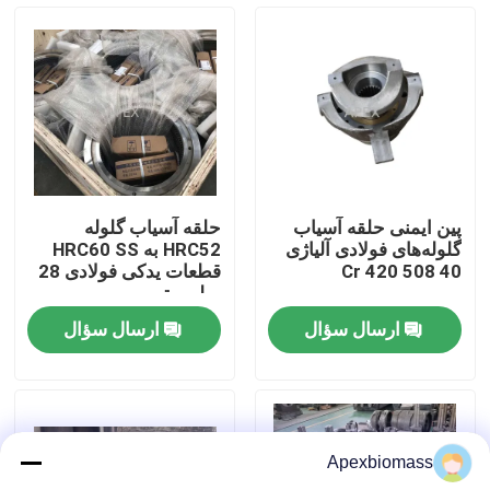
دربارهی ما
کارخانه تور
کنترل کیفیت
پین ایمنی حلقه آسیاب
حلقه آسیاب گلوله
گلوله‌های فولادی آلیاژی
HRC52 به HRC60 SS
تماس با ما
40 Cr 420 508
قطعات یدکی فولادی 28
میلی متر
ارسال سؤال
ارسال سؤال
اخبار
همه موارد
Apexbiomass
درخواست نقل قول