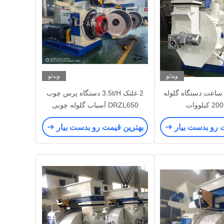
ویدئو
ویدئو
 تن در ساعت دستگاه گلوله
2 غلتک 3.5t/H دستگاه پرس چوب
DRZL650 آسیاب گلوله چوبی
 رو بدست بیار
بهترین قیمت رو بدست بیار