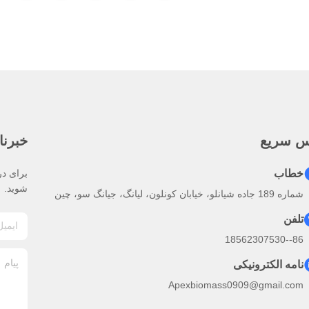
س سریع
خبرنا
خطاب
برای در
شوید.
شماره 189 جاده شیانلو، خیابان کونلون، لیانگ، جیانگ سو، چین
تلفن
86--18562307530
نامه الکترونیکی
Apexbiomass0909@gmail.com