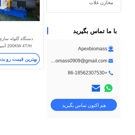
مخازن غلات
با ما تماس بگیرید
دستگاه گلوله سازی
KW 4T/H
Apexbiomass
DRZL650
بهترین قیمت رو بد
Apexbiomass0909@gmail.com
+86-18562307530
هم اکنون تماس بگیرید